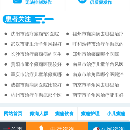
患者关注
沈阳市治疗癫痫*的医院
福州市癫痫病去哪里治疗
好
武汉市哪里治羊角风很好
呼和浩特市治疗羊癫疯的
著名医院
长沙市治疗癫痫病的医生
郑州市治癫痫哪个医院
贵阳市哪个癫痫医院较好
南昌市治疗儿童羊角风医
院
重庆市治疗儿童羊癫疯哪
南京市羊角风哪个医院治
的医院很好
得好
成都市癫痫病医院比较好
南京市羊角风去哪里治
杭州市治疗羊癫疯那个医
南宁市羊角风治疗哪里好
院比较好
一些
网站首页
癫痫人群
癫痫饮食
癫痫护理
小儿癫痫
网站信息仅供参考，不作为诊断及医疗依据，就医请遵照医生诊断
首页
电话咨询
在线咨询