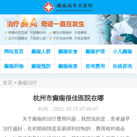
网站首页
癫痫人群
癫痫饮食
癫痫护理
小儿癫痫
癫痫药物
癫痫预防
癫痫检查
咨询费用
在线咨询
首页
>
癫痫治疗
杭州市癫痫很佳医院在哪
时间：2021-10-15 07:46:47
关于癫痫的治疗费用问题，我想说的是，患者越早
治疗越好，在初期病情是容易得到控制的，费用相对就会