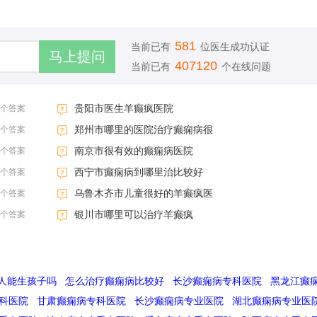
581
当前已有
位医生成功认证
407120
当前已有
个在线问题
贵阳市医生羊癫疯医院
3个答案
郑州市哪里的医院治疗癫痫病很
3个答案
南京市很有效的癫痫病医院
3个答案
西宁市癫痫病到哪里治比较好
3个答案
乌鲁木齐市儿童很好的羊癫疯医
3个答案
银川市哪里可以治疗羊癫疯
3个答案
人能生孩子吗
怎么治疗癫痫病比较好
长沙癫痫病专科医院
黑龙江癫
科医院
甘肃癫痫病专科医院
长沙癫痫病专业医院
湖北癫痫病专业医