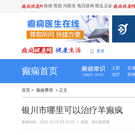
疾病
医院
问医生
电话咨询
医生义诊
更多
人群
饮
癫痫首页
治疗
药
首页
>
癫痫费用
> 正文
银川市哪里可以治疗羊癫疯
更新时间：2021-10-15 03:15:10 | 来源：放心医苑网