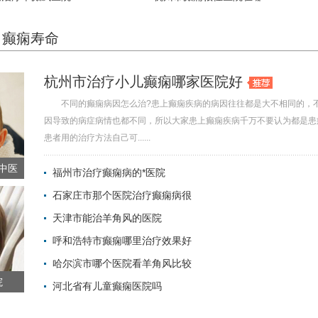
癫痫寿命
杭州市治疗小儿癫痫哪家医院好
不同的癫痫病因怎么治?患上癫痫疾病的病因往往都是大不相同的，
因导致的病症病情也都不同，所以大家患上癫痫疾病千万不要认为都是患
患者用的治疗方法自己可......
中医
福州市治疗癫痫病的*医院
石家庄市那个医院治疗癫痫病很
2022-01-29 
天津市能治羊角风的医院
2022-01-05 
呼和浩特市癫痫哪里治疗效果好
2021-12-25 
哈尔滨市哪个医院看羊角风比较
2021-10-15 
院
河北省有儿童癫痫医院吗
2021-10-15 
2021-10-15 