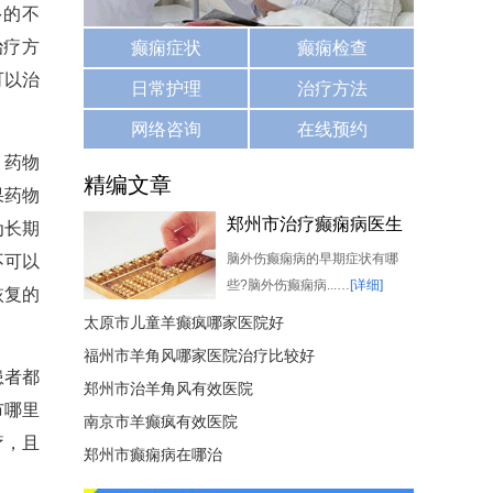
多的不
治疗方
癫痫症状
癫痫检查
可以治
日常护理
治疗方法
网络咨询
在线预约
。药物
精编文章
果药物
郑州市治疗癫痫病医生
为长期
脑外伤癫痫病的早期症状有哪
不可以
些?脑外伤癫痫病...…
[详细]
恢复的
太原市儿童羊癫疯哪家医院好
福州市羊角风哪家医院治疗比较好
患者都
郑州市治羊角风有效医院
市哪里
南京市羊癫疯有效医院
疗，且
郑州市癫痫病在哪治