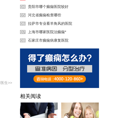
贵阳市哪个癫痫医院较好
河北省癫痫检查哪些
拉萨市专业看羊角风的医院
上海市哪家医院治癫痫*
49:09
石家庄市癫痫病康复医院
57:30
58:50
10:57
37:42
24:48
医生>>
相关阅读