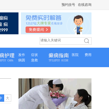
预约挂号
在线咨询
发作
症状
医院
费用
病因
急救
中
大