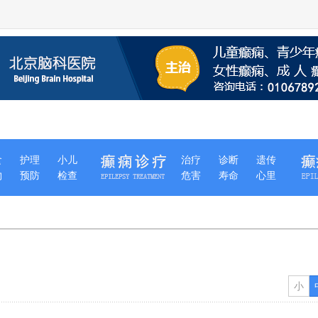
食
护理
小儿
治疗
诊断
遗传
物
预防
检查
危害
寿命
心里
小