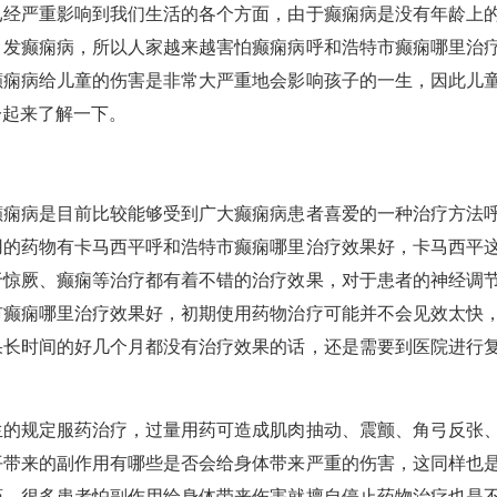
严重影响到我们生活的各个方面，由于癫痫病是没有年龄上
引发癫痫病，所以人家越来越害怕癫痫病呼和浩特市癫痫哪里治
癫痫病给儿童的伤害是非常大严重地会影响孩子的一生，因此儿
一起来了解一下。
病是目前比较能够受到广大癫痫病患者喜爱的一种治疗方法
用的药物有卡马西平呼和浩特市癫痫哪里治疗效果好，卡马西平
于惊厥、癫痫等治疗都有着不错的治疗效果，对于患者的神经调
市癫痫哪里治疗效果好，初期使用药物治疗可能并不会见效太快
果长时间的好几个月都没有治疗效果的话，还是需要到医院进行
规定服药治疗，过量用药可造成肌肉抽动、震颤、角弓反张
平带来的副作用有哪些是否会给身体带来严重的伤害，这同样也
药，很多患者怕副作用给身体带来伤害就擅自停止药物治疗也是