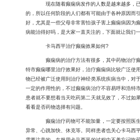
现在随着癫痫病发作的人数是越来越多，已经
的，所以任何阶段的人们都有可能由于各种原因而
好，尤其是一些父母非常害怕孩子害上癫痫病因为
病能治得好吗，是大家一直关注的，下面就让我们
卡马西平治疗癫痫效果如何?
癫痫病的治疗方法有很多，其中药物治疗癫痫
特市癫痫哪里治疗效果好，治疗癫痫病比较广泛使
物已经被广泛使用到治疗神经类系统疾病当中，对
一定的作用性的，不过癫痫病治疗不容易呼和浩特
患者就不要想着当天吃药第二天就见效了，不过如
看看是否药物选择有问题。
癫痫治疗药物可不能加量，一定要按照医生的
异常、心跳加快、休克等。同样患者也关心卡马西
需要注意的，在服用卡马西平的过程中不养忘记吃