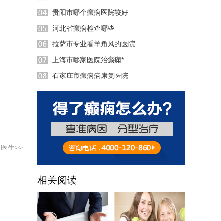
贵阳市哪个癫痫医院较好
河北省癫痫检查哪些
拉萨市专业看羊角风的医院
49:09
上海市哪家医院治癫痫*
57:30
石家庄市癫痫病康复医院
58:50
10:57
37:42
24:48
医生>>
相关阅读