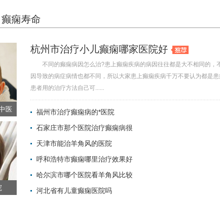
癫痫寿命
杭州市治疗小儿癫痫哪家医院好
不同的癫痫病因怎么治?患上癫痫疾病的病因往往都是大不相同的，
因导致的病症病情也都不同，所以大家患上癫痫疾病千万不要认为都是患
患者用的治疗方法自己可......
中医
福州市治疗癫痫病的*医院
石家庄市那个医院治疗癫痫病很
2022-01-29 
天津市能治羊角风的医院
2022-01-05 
呼和浩特市癫痫哪里治疗效果好
2021-12-25 
哈尔滨市哪个医院看羊角风比较
2021-10-15 
院
河北省有儿童癫痫医院吗
2021-10-15 
2021-10-15 