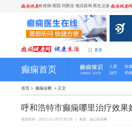
疾病
医院
问医生
电话咨询
医生义诊
更多
人群
饮
癫痫首页
治疗
药
首页
>
癫痫诊断
> 正文
呼和浩特市癫痫哪里治疗效果
更新时间：2021-10-15 07:50:36 | 来源：放心医苑网