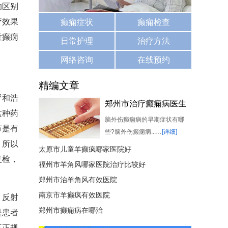
的区别
疗效果
癫痫症状
癫痫检查
童癫痫
日常护理
治疗方法
网络咨询
在线预约
精编文章
呼和浩
郑州市治疗癫痫病医生
这种药
脑外伤癫痫病的早期症状有哪
节是有
些?脑外伤癫痫病...…
[详细]
，所以
太原市儿童羊癫疯哪家医院好
复检，
福州市羊角风哪家医院治疗比较好
郑州市治羊角风有效医院
南京市羊癫疯有效医院
、反射
郑州市癫痫病在哪治
是患者
不正规