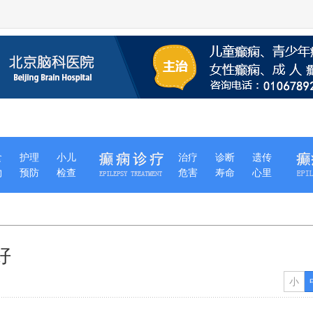
食
护理
小儿
治疗
诊断
遗传
物
预防
检查
危害
寿命
心里
好
小