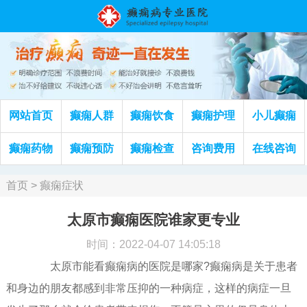
网站首页
癫痫人群
癫痫饮食
癫痫护理
小儿癫痫
癫痫药物
癫痫预防
癫痫检查
咨询费用
在线咨询
首页
>
癫痫症状
太原市癫痫医院谁家更专业
时间：2022-04-07 14:05:18
太原市能看癫痫病的医院是哪家?癫痫病是关于患者
和身边的朋友都感到非常压抑的一种病症，这样的病症一旦