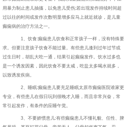
用暴力制止患儿抽搐，以免患儿受伤;若出现发作持续时间超
过以往的时间或发作次数明显增多应马上就近就诊，是儿童
癫痫病的治疗方法之一。
1、饮食:癫痫患儿饮食和正常孩子一样，没有特殊要
求。但要注意孩子饮食不能过量。有些患儿逢到过年过节或
过生日时，胡乱大吃一通，结果引起癫痫发作。饮水过多也
是一个诱发因素，因此饮食不要太咸，吃盐太多喝水就多，
以致诱发疾病。
2、睡眠:癫痫患儿要充足睡眠太原市癫痫医院谁家更
专业，有些患儿在假日玩到很晚才入睡，而且非常兴奋，常
常引起发作，有条件的应睡午觉。
3、不要娇惯患儿:有些癫痫患儿不懂礼貌、任性、脾