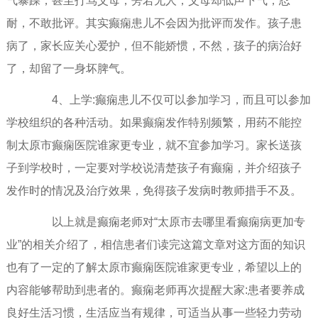
气暴躁，甚至打骂父母，旁若无人，父母却低声下气，忍
耐，不敢批评。其实癫痫患儿不会因为批评而发作。孩子患
病了，家长应关心爱护，但不能娇惯，不然，孩子的病治好
了，却留了一身坏脾气。
4、上学:癫痫患儿不仅可以参加学习，而且可以参加
学校组织的各种活动。如果癫痫发作特别频繁，用药不能控
制太原市癫痫医院谁家更专业，就不宜参加学习。家长送孩
子到学校时，一定要对学校说清楚孩子有癫痫，并介绍孩子
发作时的情况及治疗效果，免得孩子发病时教师措手不及。
以上就是癫痫老师对“太原市去哪里看癫痫病更加专
业”的相关介绍了，相信患者们读完这篇文章对这方面的知识
也有了一定的了解太原市癫痫医院谁家更专业，希望以上的
内容能够帮助到患者的。癫痫老师再次提醒大家:患者要养成
良好生活习惯，生活应当有规律，可适当从事一些轻力劳动