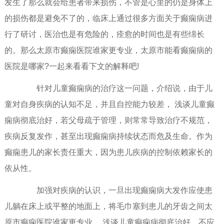
发生了那么就会给患者带来损伤，不管是心里的仍是身体上
的损伤都是避免不了的，临床上通过很多方面关于癫痫病进
行了研讨，医治也是有危险的，痊愈的时间也是有些绵长
的。那么太原市癫痫医院谁家更专业，太原市能看癫痫病的
医院是哪家?一起来看看下文的解释吧!
针对儿童癫痫病的治疗这一问题，介绍说，由于儿
童对自身疾病的认知不足，并且自控能力较差， 浅谈儿童癫
痫病彻底治好，若父母疏于管理，则常常导致治疗不规范，
疾病反复发作，甚至出现癫痫病持续状态而危及生命。作为
癫痫患儿的家长责任重大，因为患儿疾病的控制依赖家长的
依从性。
加强对疾病的认识，一旦出现癫痫病大发作应使患
儿躺在床上或平整的地面上，将毛巾塞到患儿的牙齿之间太
原市癫痫医院谁家更专业， 浅谈儿童癫痫病彻底治好，不应