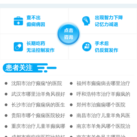
患者关注
沈阳市治疗癫痫*的医院
福州市癫痫病去哪里治疗
好
武汉市哪里治羊角风很好
呼和浩特市治疗羊癫疯的
著名医院
长沙市治疗癫痫病的医生
郑州市治癫痫哪个医院
贵阳市哪个癫痫医院较好
南昌市治疗儿童羊角风医
院
重庆市治疗儿童羊癫疯哪
南京市羊角风哪个医院治
的医院很好
得好