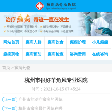
网站首页
癫痫人群
癫痫饮食
癫痫护理
小儿癫痫
癫痫药物
癫痫预防
癫痫检查
咨询费用
在线咨询
首页
>
癫痫药物
杭州市很好羊角风专业医院
时间：2021-10-15 07:45:24
广州市能治疗癫痫的医院
上一篇
杭州市癫痫最佳医院在哪
下一篇