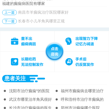
福建的癫痫病医院有哪家
南昌市羊癫疯治疗医院哪家好
上一篇
长春市小儿羊角风哪里正规
下一篇
患者关注
沈阳市治疗癫痫*的医院
福州市癫痫病去哪里治疗
好
武汉市哪里治羊角风很好
呼和浩特市治疗羊癫疯的
著名医院
长沙市治疗癫痫病的医生
郑州市治癫痫哪个医院