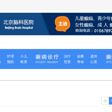
食
护理
小儿
治疗
诊断
遗传
物
预防
检查
危害
寿命
心里
小