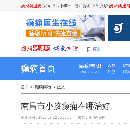
疾病
医院
问医生
电话咨询
医生义诊
更多
人群
饮
癫痫首页
治疗
药
首页
>
癫痫药物
> 正文
南昌市小孩癫痫在哪治好
更新时间：2022-03-22 15:07:05 | 来源：放心医苑网