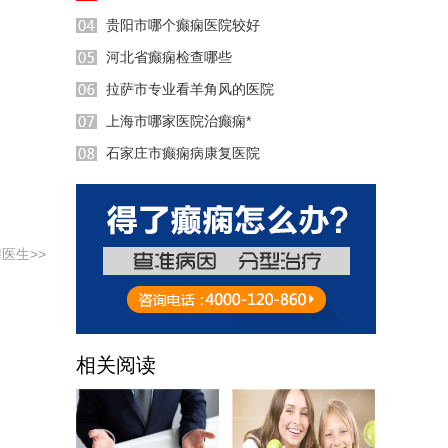
贵阳市哪个癫痫医院较好
河北省癫痫检查哪些
49:09
拉萨市专业看羊角风的医院
57:30
上海市哪家医院治癫痫*
58:50
石家庄市癫痫病康复医院
10:57
37:42
24:48
医生>>
相关阅读