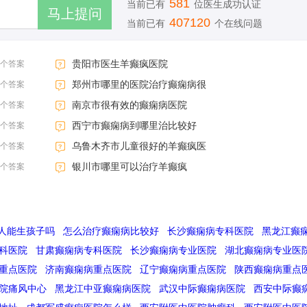
581
当前已有
位医生成功认证
407120
当前已有
个在线问题
贵阳市医生羊癫疯医院
3个答案
郑州市哪里的医院治疗癫痫病很
3个答案
南京市很有效的癫痫病医院
3个答案
西宁市癫痫病到哪里治比较好
3个答案
乌鲁木齐市儿童很好的羊癫疯医
3个答案
银川市哪里可以治疗羊癫疯
3个答案
人能生孩子吗
怎么治疗癫痫病比较好
长沙癫痫病专科医院
黑龙江癫
科医院
甘肃癫痫病专科医院
长沙癫痫病专业医院
湖北癫痫病专业医
重点医院
济南癫痫病重点医院
辽宁癫痫病重点医院
陕西癫痫病重点
院痛风中心
黑龙江中亚癫痫病医院
武汉中际癫痫病医院
西安中际癫