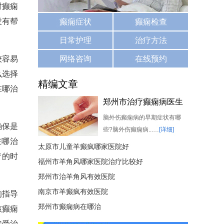
对癫痫
没有帮
癫痫症状
癫痫检查
日常护理
治疗方法
较容易
网络咨询
在线预约
么选择
精编文章
在哪治
郑州市治疗癫痫病医生
脑外伤癫痫病的早期症状有哪
确保是
些?脑外伤癫痫病...…
[详细]
在哪治
太原市儿童羊癫疯哪家医院好
疗的时
福州市羊角风哪家医院治疗比较好
郑州市治羊角风有效医院
南京市羊癫疯有效医院
的指导
郑州市癫痫病在哪治
孩癫痫
接受治