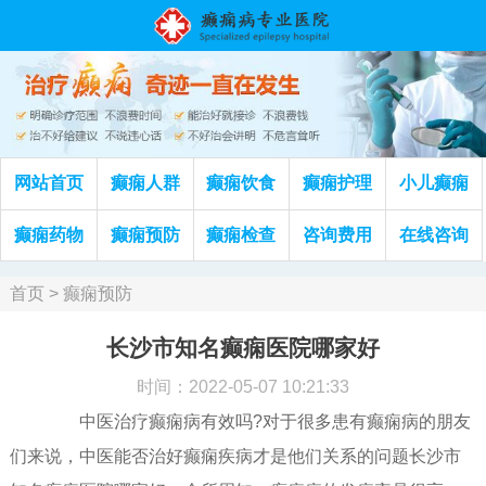
网站首页
癫痫人群
癫痫饮食
癫痫护理
小儿癫痫
癫痫药物
癫痫预防
癫痫检查
咨询费用
在线咨询
首页
>
癫痫预防
长沙市知名癫痫医院哪家好
时间：2022-05-07 10:21:33
中医治疗癫痫病有效吗?对于很多患有癫痫病的朋友
们来说，中医能否治好癫痫疾病才是他们关系的问题长沙市