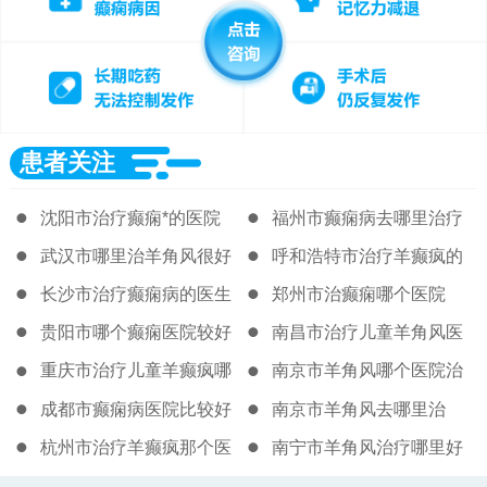
患者关注
沈阳市治疗癫痫*的医院
福州市癫痫病去哪里治疗
好
武汉市哪里治羊角风很好
呼和浩特市治疗羊癫疯的
著名医院
长沙市治疗癫痫病的医生
郑州市治癫痫哪个医院
贵阳市哪个癫痫医院较好
南昌市治疗儿童羊角风医
院
重庆市治疗儿童羊癫疯哪
南京市羊角风哪个医院治
的医院很好
得好
成都市癫痫病医院比较好
南京市羊角风去哪里治
杭州市治疗羊癫疯那个医
南宁市羊角风治疗哪里好
院比较好
一些