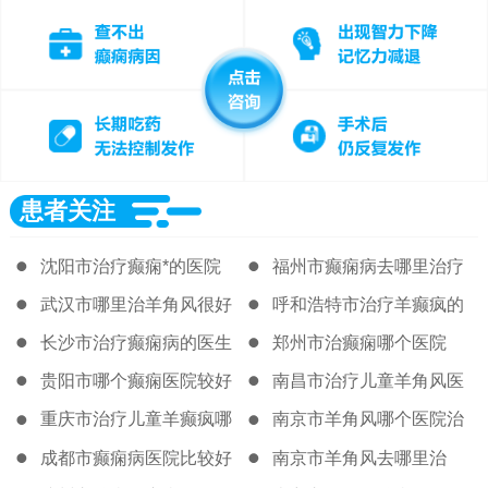
患者关注
沈阳市治疗癫痫*的医院
福州市癫痫病去哪里治疗
好
武汉市哪里治羊角风很好
呼和浩特市治疗羊癫疯的
著名医院
长沙市治疗癫痫病的医生
郑州市治癫痫哪个医院
贵阳市哪个癫痫医院较好
南昌市治疗儿童羊角风医
院
重庆市治疗儿童羊癫疯哪
南京市羊角风哪个医院治
的医院很好
得好
成都市癫痫病医院比较好
南京市羊角风去哪里治