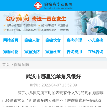
网站首页
癫痫人群
癫痫饮食
癫痫护理
小儿癫痫
癫痫药物
癫痫预防
癫痫检查
咨询费用
在线咨询
首页
>
癫痫预防
武汉市哪里治羊角风很好
时间：2022-04-07 13:52:09
得了小儿癫痫病平时的表现有什么?尽管现在癫痫病
已经是很常见了但是很多的人都并不了解癫痫这种疾病武汉