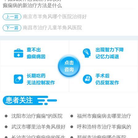
癫痫病的新治疗方法是什么
南京市羊角风哪个医院治得好
上一篇
南昌市治疗儿童羊角风医院
下一篇
患者关注
沈阳市治疗癫痫*的医院
福州市癫痫病去哪里治疗
好
武汉市哪里治羊角风很好
呼和浩特市治疗羊癫疯的
著名医院
长沙市治疗癫痫病的医生
郑州市治癫痫哪个医院