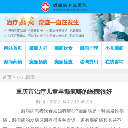
网站首页
癫痫人群
癫痫饮食
癫痫护理
小儿癫痫
癫痫药物
癫痫预防
癫痫检查
咨询费用
在线咨询
首页
>
小儿癫痫
重庆市治疗儿童羊癫疯哪的医院很好
时间：2022-04-07 13:45:06
癫痫病患者饮食须知有哪些?癫痫病是一种高发性疾
病，癫痫病的发病原因有很多种渠道，患有癫痫病其实并不