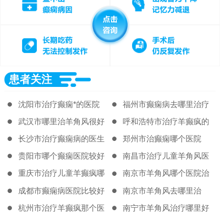
患者关注
沈阳市治疗癫痫*的医院
福州市癫痫病去哪里治疗
好
武汉市哪里治羊角风很好
呼和浩特市治疗羊癫疯的
著名医院
长沙市治疗癫痫病的医生
郑州市治癫痫哪个医院
贵阳市哪个癫痫医院较好
南昌市治疗儿童羊角风医
院
重庆市治疗儿童羊癫疯哪
南京市羊角风哪个医院治
的医院很好
得好
成都市癫痫病医院比较好
南京市羊角风去哪里治
杭州市治疗羊癫疯那个医
南宁市羊角风治疗哪里好