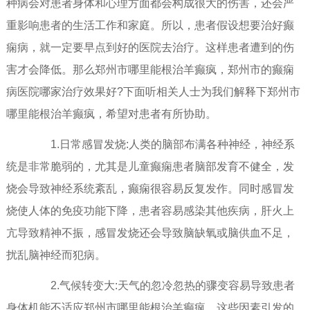
种病会对患者身体和心理方面都会构成很大的伤害，还会严
重影响患者的生活工作和家庭。所以，患者假设想要治好癫
痫病，就一定要早点到好的医院去治疗。这样患者遭到的伤
害才会降低。那么郑州市哪里能根治羊癫疯，郑州市的癫痫
病医院哪家治疗效果好?下面听相关人士为我们解释下郑州市
哪里能根治羊癫疯，希望对患者有所协助。
1.日常感冒发烧:人类的脑部布满各种神经，神经系
统是非常脆弱的，尤其是儿童癫痫患者脑部发育不健全，发
烧会导致神经系统紊乱，癫痫很容易反复发作。同时感冒发
烧使人体的免疫功能下降，患者容易感染其他疾病，肝火上
亢导致精神不振，感冒发烧还会导致脑缺氧或脑供血不足，
扰乱脑神经而犯病。
2.气候转变大:天气的忽冷忽热的骤变容易导致患者
身体机能不适应郑州市哪里能根治羊癫疯，这些因素引发的